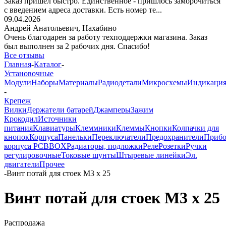
Заказ пришёл быстро. Единственное - пришлось заморочиться
с введением адреса доставки. Есть номер те...
09.04.2026
Андрей Анатольевич,
Нахабино
Очень благодарен за работу техподдержки магазина. Заказ
был выполнен за 2 рабочих дня. Спасибо!
Все отзывы
Главная
-
Каталог
-
Установочные
Модули
Наборы
Материалы
Радиодетали
Микросхемы
Индикаци
-
Крепеж
Вилки
Держатели батарей
Джамперы
Зажим
Крокодил
Источники
питания
Клавиатуры
Клеммники
Клеммы
Кнопки
Колпачки для
кнопок
Корпуса
Панельки
Переключатели
Предохранители
Приб
корпуса PCBBOX
Радиаторы, подложки
Реле
Розетки
Ручки
регулировочные
Токовые шунты
Штыревые линейки
Эл.
двигатели
Прочее
-
Винт потай для стоек М3 х 25
Винт потай для стоек М3 х 25
Распродажа