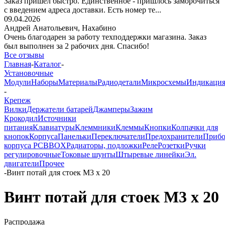
Заказ пришёл быстро. Единственное - пришлось заморочиться
с введением адреса доставки. Есть номер те...
09.04.2026
Андрей Анатольевич,
Нахабино
Очень благодарен за работу техподдержки магазина. Заказ
был выполнен за 2 рабочих дня. Спасибо!
Все отзывы
Главная
-
Каталог
-
Установочные
Модули
Наборы
Материалы
Радиодетали
Микросхемы
Индикаци
-
Крепеж
Вилки
Держатели батарей
Джамперы
Зажим
Крокодил
Источники
питания
Клавиатуры
Клеммники
Клеммы
Кнопки
Колпачки для
кнопок
Корпуса
Панельки
Переключатели
Предохранители
Приб
корпуса PCBBOX
Радиаторы, подложки
Реле
Розетки
Ручки
регулировочные
Токовые шунты
Штыревые линейки
Эл.
двигатели
Прочее
-
Винт потай для стоек М3 х 20
Винт потай для стоек М3 х 20
Распродажа