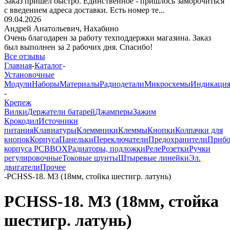
Заказ пришёл быстро. Единственное - пришлось заморочиться
с введением адреса доставки. Есть номер те...
09.04.2026
Андрей Анатольевич,
Нахабино
Очень благодарен за работу техподдержки магазина. Заказ
был выполнен за 2 рабочих дня. Спасибо!
Все отзывы
Главная
-
Каталог
-
Установочные
Модули
Наборы
Материалы
Радиодетали
Микросхемы
Индикаци
-
Крепеж
Вилки
Держатели батарей
Джамперы
Зажим
Крокодил
Источники
питания
Клавиатуры
Клеммники
Клеммы
Кнопки
Колпачки для
кнопок
Корпуса
Панельки
Переключатели
Предохранители
Приб
корпуса PCBBOX
Радиаторы, подложки
Реле
Розетки
Ручки
регулировочные
Токовые шунты
Штыревые линейки
Эл.
двигатели
Прочее
-
PCHSS-18. M3 (18мм, стойка шестигр. латунь)
PCHSS-18. M3 (18мм, стойка
шестигр. латунь)