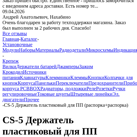
Заказ пришёл быстро. Единственное - пришлось заморочиться
с введением адреса доставки. Есть номер те...
09.04.2026
Андрей Анатольевич,
Нахабино
Очень благодарен за работу техподдержки магазина. Заказ
был выполнен за 2 рабочих дня. Спасибо!
Все отзывы
Главная
-
Каталог
-
Установочные
Модули
Наборы
Материалы
Радиодетали
Микросхемы
Индикаци
-
Крепеж
Вилки
Держатели батарей
Джамперы
Зажим
Крокодил
Источники
питания
Клавиатуры
Клеммники
Клеммы
Кнопки
Колпачки для
кнопок
Корпуса
Панельки
Переключатели
Предохранители
Приб
корпуса PCBBOX
Радиаторы, подложки
Реле
Розетки
Ручки
регулировочные
Токовые шунты
Штыревые линейки
Эл.
двигатели
Прочее
-
CS-5 Держатель пластиковый для ПП (распорка+распорка)
CS-5 Держатель
пластиковый для ПП