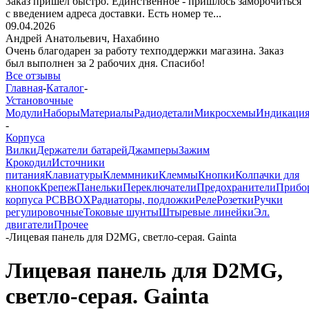
Заказ пришёл быстро. Единственное - пришлось заморочиться
с введением адреса доставки. Есть номер те...
09.04.2026
Андрей Анатольевич,
Нахабино
Очень благодарен за работу техподдержки магазина. Заказ
был выполнен за 2 рабочих дня. Спасибо!
Все отзывы
Главная
-
Каталог
-
Установочные
Модули
Наборы
Материалы
Радиодетали
Микросхемы
Индикаци
-
Корпуса
Вилки
Держатели батарей
Джамперы
Зажим
Крокодил
Источники
питания
Клавиатуры
Клеммники
Клеммы
Кнопки
Колпачки для
кнопок
Крепеж
Панельки
Переключатели
Предохранители
Прибо
корпуса PCBBOX
Радиаторы, подложки
Реле
Розетки
Ручки
регулировочные
Токовые шунты
Штыревые линейки
Эл.
двигатели
Прочее
-
Лицевая панель для D2MG, светло-серая. Gainta
Лицевая панель для D2MG,
светло-серая. Gainta