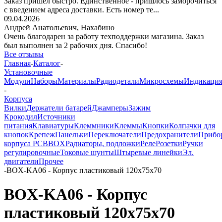
Заказ пришёл быстро. Единственное - пришлось заморочиться
с введением адреса доставки. Есть номер те...
09.04.2026
Андрей Анатольевич,
Нахабино
Очень благодарен за работу техподдержки магазина. Заказ
был выполнен за 2 рабочих дня. Спасибо!
Все отзывы
Главная
-
Каталог
-
Установочные
Модули
Наборы
Материалы
Радиодетали
Микросхемы
Индикаци
-
Корпуса
Вилки
Держатели батарей
Джамперы
Зажим
Крокодил
Источники
питания
Клавиатуры
Клеммники
Клеммы
Кнопки
Колпачки для
кнопок
Крепеж
Панельки
Переключатели
Предохранители
Прибо
корпуса PCBBOX
Радиаторы, подложки
Реле
Розетки
Ручки
регулировочные
Токовые шунты
Штыревые линейки
Эл.
двигатели
Прочее
-
BOX-KA06 - Корпус пластиковый 120x75x70
BOX-KA06 - Корпус
пластиковый 120x75x70