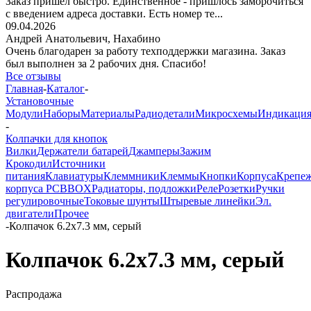
Заказ пришёл быстро. Единственное - пришлось заморочиться
с введением адреса доставки. Есть номер те...
09.04.2026
Андрей Анатольевич,
Нахабино
Очень благодарен за работу техподдержки магазина. Заказ
был выполнен за 2 рабочих дня. Спасибо!
Все отзывы
Главная
-
Каталог
-
Установочные
Модули
Наборы
Материалы
Радиодетали
Микросхемы
Индикаци
-
Колпачки для кнопок
Вилки
Держатели батарей
Джамперы
Зажим
Крокодил
Источники
питания
Клавиатуры
Клеммники
Клеммы
Кнопки
Корпуса
Крепе
корпуса PCBBOX
Радиаторы, подложки
Реле
Розетки
Ручки
регулировочные
Токовые шунты
Штыревые линейки
Эл.
двигатели
Прочее
-
Колпачок 6.2х7.3 мм, серый
Колпачок 6.2х7.3 мм, серый
Распродажа