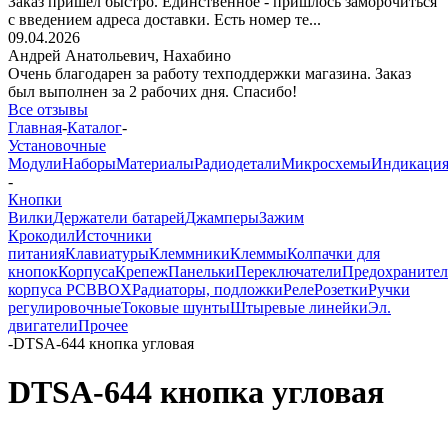
Заказ пришёл быстро. Единственное - пришлось заморочиться
с введением адреса доставки. Есть номер те...
09.04.2026
Андрей Анатольевич,
Нахабино
Очень благодарен за работу техподдержки магазина. Заказ
был выполнен за 2 рабочих дня. Спасибо!
Все отзывы
Главная
-
Каталог
-
Установочные
Модули
Наборы
Материалы
Радиодетали
Микросхемы
Индикаци
-
Кнопки
Вилки
Держатели батарей
Джамперы
Зажим
Крокодил
Источники
питания
Клавиатуры
Клеммники
Клеммы
Колпачки для
кнопок
Корпуса
Крепеж
Панельки
Переключатели
Предохраните
корпуса PCBBOX
Радиаторы, подложки
Реле
Розетки
Ручки
регулировочные
Токовые шунты
Штыревые линейки
Эл.
двигатели
Прочее
-
DTSA-644 кнопка угловая
DTSA-644 кнопка угловая