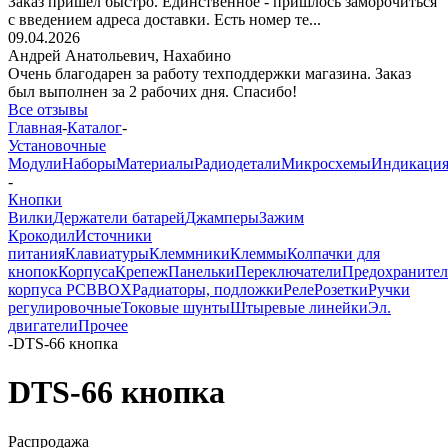
Заказ пришёл быстро. Единственное - пришлось заморочиться
с введением адреса доставки. Есть номер те...
09.04.2026
Андрей Анатольевич,
Нахабино
Очень благодарен за работу техподдержки магазина. Заказ
был выполнен за 2 рабочих дня. Спасибо!
Все отзывы
Главная
-
Каталог
-
Установочные
Модули
Наборы
Материалы
Радиодетали
Микросхемы
Индикаци
-
Кнопки
Вилки
Держатели батарей
Джамперы
Зажим
Крокодил
Источники
питания
Клавиатуры
Клеммники
Клеммы
Колпачки для
кнопок
Корпуса
Крепеж
Панельки
Переключатели
Предохраните
корпуса PCBBOX
Радиаторы, подложки
Реле
Розетки
Ручки
регулировочные
Токовые шунты
Штыревые линейки
Эл.
двигатели
Прочее
-
DTS-66 кнопка
DTS-66 кнопка
Распродажа