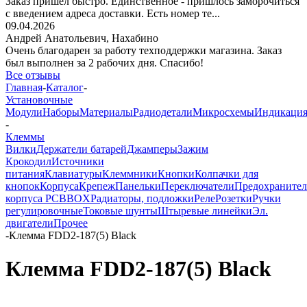
Заказ пришёл быстро. Единственное - пришлось заморочиться
с введением адреса доставки. Есть номер те...
09.04.2026
Андрей Анатольевич,
Нахабино
Очень благодарен за работу техподдержки магазина. Заказ
был выполнен за 2 рабочих дня. Спасибо!
Все отзывы
Главная
-
Каталог
-
Установочные
Модули
Наборы
Материалы
Радиодетали
Микросхемы
Индикаци
-
Клеммы
Вилки
Держатели батарей
Джамперы
Зажим
Крокодил
Источники
питания
Клавиатуры
Клеммники
Кнопки
Колпачки для
кнопок
Корпуса
Крепеж
Панельки
Переключатели
Предохраните
корпуса PCBBOX
Радиаторы, подложки
Реле
Розетки
Ручки
регулировочные
Токовые шунты
Штыревые линейки
Эл.
двигатели
Прочее
-
Клемма FDD2-187(5) Black
Клемма FDD2-187(5) Black