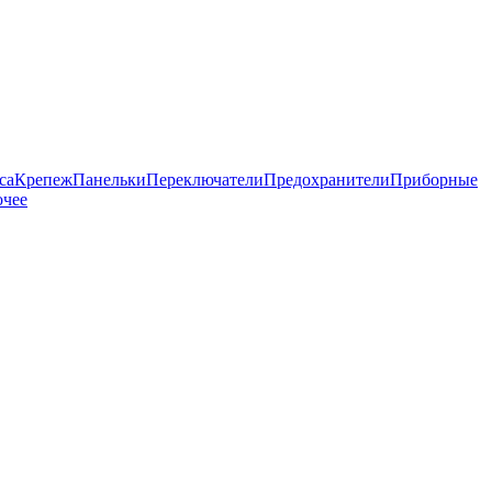
са
Крепеж
Панельки
Переключатели
Предохранители
Приборные
чее