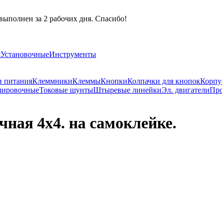
выполнен за 2 рабочих дня. Спасибо!
я
Установочные
Инструменты
и питания
Клеммники
Клеммы
Кнопки
Колпачки для кнопок
Корпу
лировочные
Токовые шунты
Штыревые линейки
Эл. двигатели
Про
ная 4х4. на самоклейке.