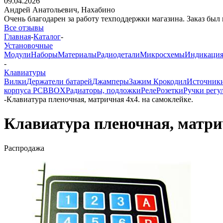
09.04.2026
Андрей Анатольевич,
Нахабино
Очень благодарен за работу техподдержки магазина. Заказ был 
Все отзывы
Главная
-
Каталог
-
Установочные
Модули
Наборы
Материалы
Радиодетали
Микросхемы
Индикаци
-
Клавиатуры
Вилки
Держатели батарей
Джамперы
Зажим Крокодил
Источник
корпуса PCBBOX
Радиаторы, подложки
Реле
Розетки
Ручки регу
-
Клавиатура пленочная, матричная 4х4. на самоклейке.
Клавиатура пленочная, матрич
Распродажа