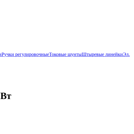
и
Ручки регулировочные
Токовые шунты
Штыревые линейки
Эл.
 Вт