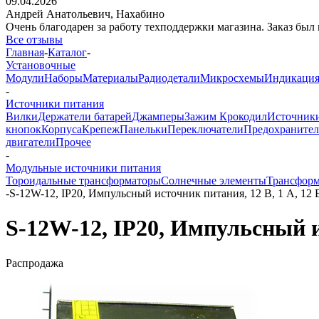
09.04.2026
Андрей Анатольевич,
Нахабино
Очень благодарен за работу техподдержки магазина. Заказ был 
Все отзывы
Главная
-
Каталог
-
Установочные
Модули
Наборы
Материалы
Радиодетали
Микросхемы
Индикаци
-
Источники питания
Вилки
Держатели батарей
Джамперы
Зажим Крокодил
Источник
кнопок
Корпуса
Крепеж
Панельки
Переключатели
Предохраните
двигатели
Прочее
-
Модульные источники питания
Тороидальные трансформаторы
Солнечные элементы
Трансформ
-
S-12W-12, IP20, Импульсный источник питания, 12 В, 1 А, 12 
S-12W-12, IP20, Импульсный и
Распродажа