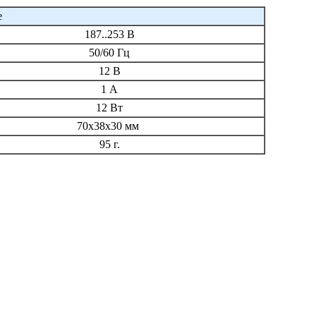
е
187..253 В
50/60 Гц
12 В
1 А
12 Вт
70х38х30 мм
95 г.