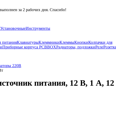
выполнен за 2 рабочих дня. Спасибо!
я
Установочные
Инструменты
и питания
Клавиатуры
Клеммники
Клеммы
Кнопки
Колпачки для
ли
Приборные корпуса PCBBOX
Радиаторы, подложки
Реле
Розетк
аторы 220В
Вт
сточник питания, 12 В, 1 А, 12