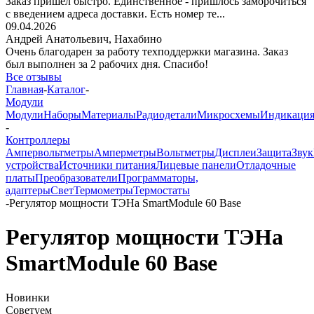
Заказ пришёл быстро. Единственное - пришлось заморочиться
с введением адреса доставки. Есть номер те...
09.04.2026
Андрей Анатольевич,
Нахабино
Очень благодарен за работу техподдержки магазина. Заказ
был выполнен за 2 рабочих дня. Спасибо!
Все отзывы
Главная
-
Каталог
-
Модули
Модули
Наборы
Материалы
Радиодетали
Микросхемы
Индикаци
-
Контроллеры
Ампервольтметры
Амперметры
Вольтметры
Дисплеи
Защита
Звук
устройства
Источники питания
Лицевые панели
Отладочные
платы
Преобразователи
Программаторы,
адаптеры
Свет
Термометры
Термостаты
-
Регулятор мощности ТЭНа SmartModule 60 Base
Регулятор мощности ТЭНа
SmartModule 60 Base
Новинки
Советуем