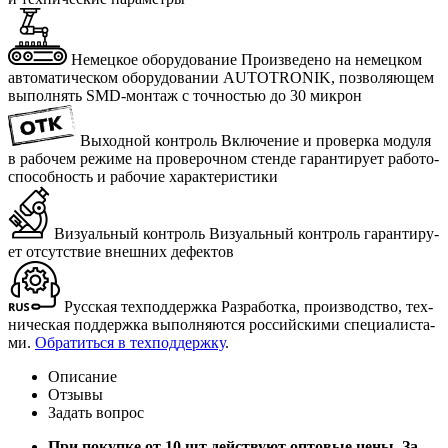
Немецкое оборудование
Про­из­ве­де­но на немец­ком
ав­то­ма­ти­че­ском обо­ру­до­ва­нии AUTOTRONIK, поз­во­ля­ю­щем
вы­пол­нять SMD-мон­таж с точ­но­стью до 30 мик­рон
Выходной контроль
Вклю­че­ние и про­вер­ка мо­ду­ля
в ра­бо­чем ре­жи­ме на про­ве­роч­ном стен­де га­ран­ти­ру­ет ра­бо­то­
спо­соб­ность и ра­бо­чие ха­рак­те­ри­сти­ки
Визуальный контроль
Ви­зу­аль­ный кон­троль га­ран­ти­ру­
ет от­сут­ствие внеш­них де­фек­тов
Русская техподдержка
Раз­ра­бот­ка, про­из­вод­ство, тех­
ни­че­ская под­держ­ка вы­пол­ня­ют­ся рос­сий­ски­ми спе­ци­а­ли­ста­
ми.
Об­ра­тить­ся в тех­под­держ­ку
.
Описание
Отзывы
Задать вопрос
При покупке от 10 шт действуют оптовые цены. За