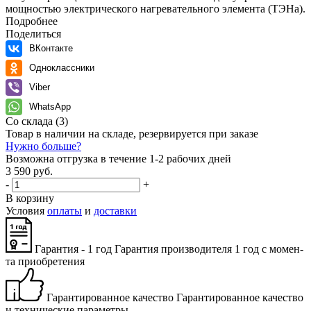
мощностью электрического нагревательного элемента (ТЭНа).
Подробнее
Поделиться
ВКонтакте
Одноклассники
Viber
WhatsApp
Со склада
(3)
Товар в наличии на складе, резервируется при заказе
Нужно больше?
Возможна отгрузка в течение 1-2 рабочих дней
3 590 руб.
-
+
В корзину
Условия
оплаты
и
доставки
Гарантия - 1 год
Га­ран­тия про­из­во­ди­те­ля 1 год с мо­мен­
та при­об­ре­те­ния
Гарантированное качество
Га­ран­ти­ро­ван­ное ка­че­ство
и тех­ни­че­ские па­ра­мет­ры