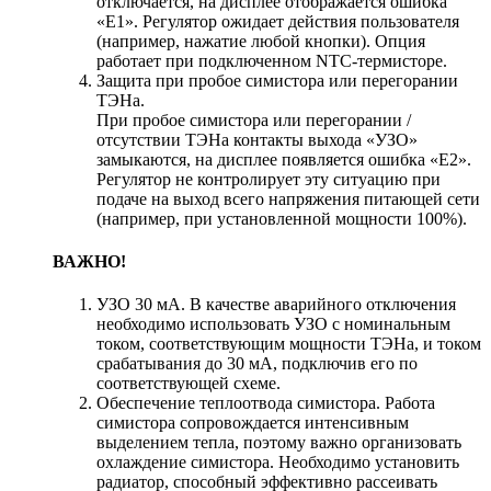
отключается, на дисплее отображается ошибка
«E1». Регулятор ожидает действия пользователя
(например, нажатие любой кнопки). Опция
работает при подключенном NTC-термисторе.
Защита при пробое симистора или перегорании
ТЭНа.
При пробое симистора или перегорании /
отсутствии ТЭНа контакты выхода «УЗО»
замыкаются, на дисплее появляется ошибка «E2».
Регулятор не контролирует эту ситуацию при
подаче на выход всего напряжения питающей сети
(например, при установленной мощности 100%).
ВАЖНО!
УЗО 30 мА. В качестве аварийного отключения
необходимо использовать УЗО с номинальным
током, соответствующим мощности ТЭНа, и током
срабатывания до 30 мА, подключив его по
соответствующей схеме.
Обеспечение теплоотвода симистора. Работа
симистора сопровождается интенсивным
выделением тепла, поэтому важно организовать
охлаждение симистора. Необходимо установить
радиатор, способный эффективно рассеивать