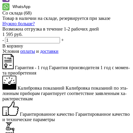
WhatsApp
Со склада
(68)
Товар в наличии на складе, резервируется при заказе
Нужно больше?
Возможна отгрузка в течение 1-2 рабочих дней
1 595 руб.
-
+
В корзину
Условия
оплаты
и
доставки
Гарантия - 1 год
Га­ран­тия про­из­во­ди­те­ля 1 год с мо­мен­
та при­об­ре­те­ния
Калибровка показаний
Ка­либ­ров­ка по­ка­за­ний по эта­
лон­ным при­бо­рам га­ран­ти­ру­ет со­от­вет­ствие за­яв­лен­ным ха­
рак­те­ри­сти­кам
Гарантированное качество
Га­ран­ти­ро­ван­ное ка­че­ство
и тех­ни­че­ские па­ра­мет­ры