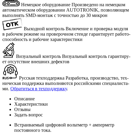
Немецкое оборудование
Про­из­ве­де­но на немец­ком
ав­то­ма­ти­че­ском обо­ру­до­ва­нии AUTOTRONIK, поз­во­ля­ю­щем
вы­пол­нять SMD-мон­таж с точ­но­стью до 30 мик­рон
Выходной контроль
Вклю­че­ние и про­вер­ка мо­ду­ля
в ра­бо­чем ре­жи­ме на про­ве­роч­ном стен­де га­ран­ти­ру­ет ра­бо­то­
спо­соб­ность и ра­бо­чие ха­рак­те­ри­сти­ки
Визуальный контроль
Ви­зу­аль­ный кон­троль га­ран­ти­ру­
ет от­сут­ствие внеш­них де­фек­тов
Русская техподдержка
Раз­ра­бот­ка, про­из­вод­ство, тех­
ни­че­ская под­держ­ка вы­пол­ня­ют­ся рос­сий­ски­ми спе­ци­а­ли­ста­
ми.
Об­ра­тить­ся в тех­под­держ­ку
.
Описание
Характеристики
Отзывы
Задать вопрос
Встраиваемый цифровой вольтметр + амперметр
постоянного тока.