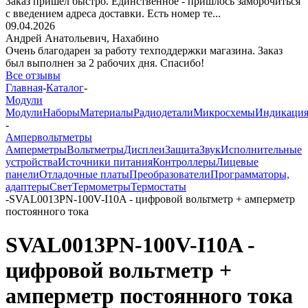
Заказ пришёл быстро. Единственное - пришлось заморочиться
с введением адреса доставки. Есть номер те...
09.04.2026
Андрей Анатольевич,
Нахабино
Очень благодарен за работу техподдержки магазина. Заказ
был выполнен за 2 рабочих дня. Спасибо!
Все отзывы
Главная
-
Каталог
-
Модули
Модули
Наборы
Материалы
Радиодетали
Микросхемы
Индикаци
-
Ампервольтметры
Амперметры
Вольтметры
Дисплеи
Защита
Звук
Исполнительные
устройства
Источники питания
Контроллеры
Лицевые
панели
Отладочные платы
Преобразователи
Программаторы,
адаптеры
Свет
Термометры
Термостаты
-
SVAL0013PN-100V-I10A - цифровой вольтметр + амперметр
постоянного тока
SVAL0013PN-100V-I10A -
цифровой вольтметр +
амперметр постоянного тока