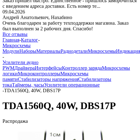
Заказ пришёл быстро. Единственное - пришлось заморочиться
с введением адреса доставки. Есть номер те...
09.04.2026
Андрей Анатольевич,
Нахабино
Очень благодарен за работу техподдержки магазина. Заказ
был выполнен за 2 рабочих дня. Спасибо!
Все отзывы
Главная
-
Каталог
-
Микросхемы
Модули
Наборы
Материалы
Радиодетали
Микросхемы
Индикаци
-
Усилители аудио
PWM
Драйвера
Интерфейсы
Контроллер заряда
Микросхемы
логики
Микроконтроллеры
Микросхемы
памяти
Стабилизаторы напряжения
Стабилизаторы
тока
Таймеры, часы
Усилители операционные
-
TDA1560Q, 40W, DBS17P
TDA1560Q, 40W, DBS17P
Распродажа