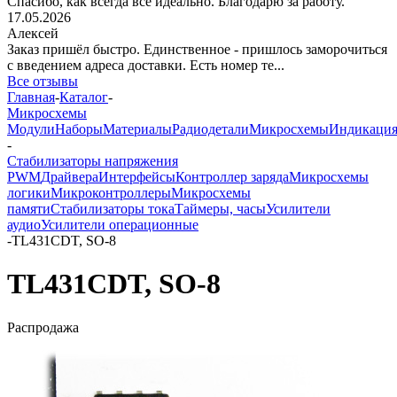
Спасибо, как всегда все идеально. Благодарю за работу.
17.05.2026
Алексей
Заказ пришёл быстро. Единственное - пришлось заморочиться
с введением адреса доставки. Есть номер те...
Все отзывы
Главная
-
Каталог
-
Микросхемы
Модули
Наборы
Материалы
Радиодетали
Микросхемы
Индикаци
-
Стабилизаторы напряжения
PWM
Драйвера
Интерфейсы
Контроллер заряда
Микросхемы
логики
Микроконтроллеры
Микросхемы
памяти
Стабилизаторы тока
Таймеры, часы
Усилители
аудио
Усилители операционные
-
TL431CDT, SO-8
TL431CDT, SO-8
Распродажа