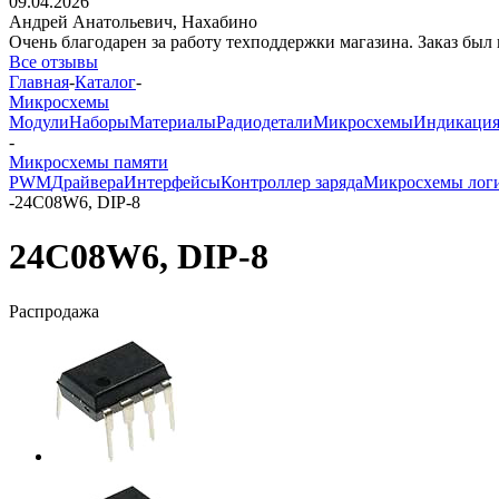
09.04.2026
Андрей Анатольевич,
Нахабино
Очень благодарен за работу техподдержки магазина. Заказ был 
Все отзывы
Главная
-
Каталог
-
Микросхемы
Модули
Наборы
Материалы
Радиодетали
Микросхемы
Индикаци
-
Микросхемы памяти
PWM
Драйвера
Интерфейсы
Контроллер заряда
Микросхемы лог
-
24C08W6, DIP-8
24C08W6, DIP-8
Распродажа