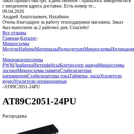
Заказ пришёл быстро. Единственное - пришлось заморочиться
с введением адреса доставки. Есть номер те...
09.04.2026
Андрей Анатольевич,
Нахабино
Очень благодарен за работу техподдержки магазина. Заказ
был выполнен за 2 рабочих дня. Спасибо!
Все отзывы
Главная
-
Каталог
-
Микросхемы
Модули
Наборы
Материалы
Радиодетали
Микросхемы
Индикаци
-
Микроконтроллеры
PWM
Драйвера
Интерфейсы
Контроллер заряда
Микросхемы
логики
Микросхемы памяти
Стабилизаторы
напряжения
Стабилизаторы тока
Таймеры, часы
Усилители
аудио
Усилители операционные
-
AT89C2051-24PU
AT89C2051-24PU
Распродажа