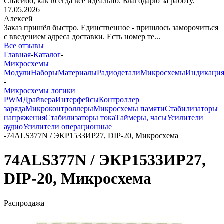
Спасибо, как всегда все идеально. Благодарю за работу.
17.05.2026
Алексей
Заказ пришёл быстро. Единственное - пришлось заморочиться
с введением адреса доставки. Есть номер те...
Все отзывы
Главная
-
Каталог
-
Микросхемы
Модули
Наборы
Материалы
Радиодетали
Микросхемы
Индикаци
-
Микросхемы логики
PWM
Драйвера
Интерфейсы
Контроллер
заряда
Микроконтроллеры
Микросхемы памяти
Стабилизаторы
напряжения
Стабилизаторы тока
Таймеры, часы
Усилители
аудио
Усилители операционные
-
74ALS377N / ЭКР1533ИР27, DIP-20, Микросхема
74ALS377N / ЭКР1533ИР27,
DIP-20, Микросхема
Распродажа