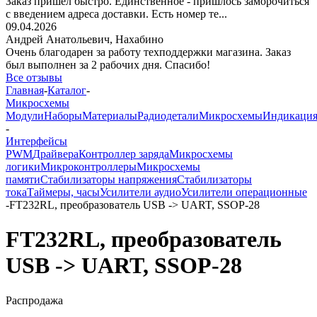
Заказ пришёл быстро. Единственное - пришлось заморочиться
с введением адреса доставки. Есть номер те...
09.04.2026
Андрей Анатольевич,
Нахабино
Очень благодарен за работу техподдержки магазина. Заказ
был выполнен за 2 рабочих дня. Спасибо!
Все отзывы
Главная
-
Каталог
-
Микросхемы
Модули
Наборы
Материалы
Радиодетали
Микросхемы
Индикаци
-
Интерфейсы
PWM
Драйвера
Контроллер заряда
Микросхемы
логики
Микроконтроллеры
Микросхемы
памяти
Стабилизаторы напряжения
Стабилизаторы
тока
Таймеры, часы
Усилители аудио
Усилители операционные
-
FT232RL, преобразователь USB -> UART, SSOP-28
FT232RL, преобразователь
USB -> UART, SSOP-28
Распродажа