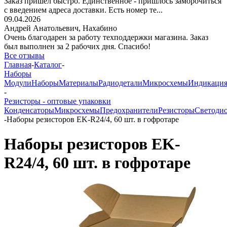
Заказ пришёл быстро. Единственное - пришлось заморочиться
с введением адреса доставки. Есть номер те...
09.04.2026
Андрей Анатольевич,
Нахабино
Очень благодарен за работу техподдержки магазина. Заказ
был выполнен за 2 рабочих дня. Спасибо!
Все отзывы
Главная
-
Каталог
-
Наборы
Модули
Наборы
Материалы
Радиодетали
Микросхемы
Индикаци
-
Резисторы - оптовые упаковки
Конденсаторы
Микросхемы
Предохранители
Резисторы
Светоди
-
Наборы резисторов EK-R24/4, 60 шт. в гофротаре
Наборы резисторов EK-
R24/4, 60 шт. в гофротаре