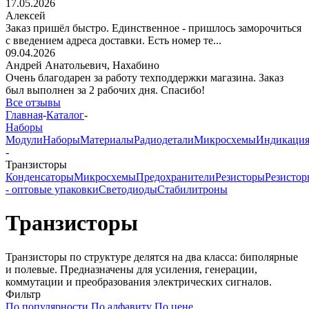
17.05.2026
Алексей
Заказ пришёл быстро. Единственное - пришлось заморочиться
с введением адреса доставки. Есть номер те...
09.04.2026
Андрей Анатольевич,
Нахабино
Очень благодарен за работу техподдержки магазина. Заказ
был выполнен за 2 рабочих дня. Спасибо!
Все отзывы
Главная
-
Каталог
-
Наборы
Модули
Наборы
Материалы
Радиодетали
Микросхемы
Индикаци
-
Транзисторы
Конденсаторы
Микросхемы
Предохранители
Резисторы
Резистор
- оптовые упаковки
Светодиоды
Стабилитроны
Транзисторы
Транзисторы по структуре делятся на два класса: биполярные
и полевые. Предназначены для усиления, генерации,
коммутации и преобразования электрических сигналов.
Фильтр
По популярности
По алфавиту
По цене