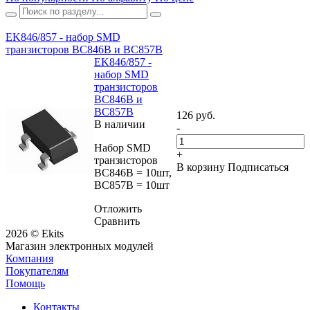
EK846/857 - набор SMD
транзисторов BC846B и BC857B
EK846/857 -
набор SMD
транзисторов
BC846B и
BC857B
126 руб.
В наличии
-
Набор SMD
+
транзисторов
В корзину
Подписаться
BC846B = 10шт,
BC857B = 10шт
Отложить
Сравнить
2026 © Ekits
Магазин электронных модулей
Компания
Покупателям
Помощь
Контакты