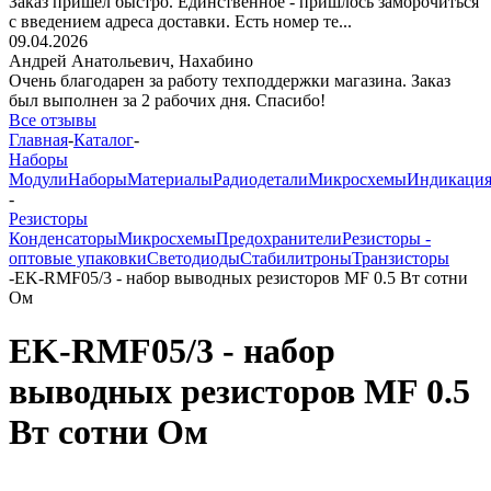
Заказ пришёл быстро. Единственное - пришлось заморочиться
с введением адреса доставки. Есть номер те...
09.04.2026
Андрей Анатольевич,
Нахабино
Очень благодарен за работу техподдержки магазина. Заказ
был выполнен за 2 рабочих дня. Спасибо!
Все отзывы
Главная
-
Каталог
-
Наборы
Модули
Наборы
Материалы
Радиодетали
Микросхемы
Индикаци
-
Резисторы
Конденсаторы
Микросхемы
Предохранители
Резисторы -
оптовые упаковки
Светодиоды
Стабилитроны
Транзисторы
-
EK-RMF05/3 - набор выводных резисторов MF 0.5 Вт сотни
Ом
EK-RMF05/3 - набор
выводных резисторов MF 0.5
Вт сотни Ом