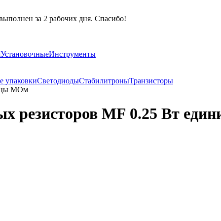
выполнен за 2 рабочих дня. Спасибо!
я
Установочные
Инструменты
е упаковки
Светодиоды
Стабилитроны
Транзисторы
ницы МОм
ых резисторов MF 0.25 Вт ед