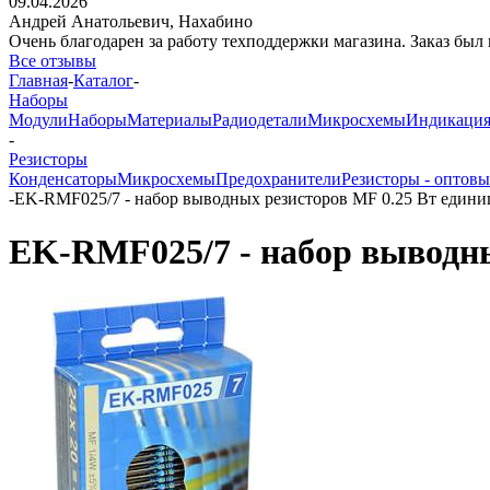
09.04.2026
Андрей Анатольевич,
Нахабино
Очень благодарен за работу техподдержки магазина. Заказ был 
Все отзывы
Главная
-
Каталог
-
Наборы
Модули
Наборы
Материалы
Радиодетали
Микросхемы
Индикаци
-
Резисторы
Конденсаторы
Микросхемы
Предохранители
Резисторы - оптовы
-
EK-RMF025/7 - набор выводных резисторов MF 0.25 Вт еди
EK-RMF025/7 - набор выводн