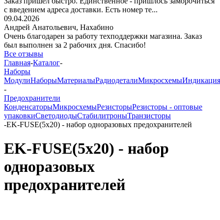
Заказ пришёл быстро. Единственное - пришлось заморочиться
с введением адреса доставки. Есть номер те...
09.04.2026
Андрей Анатольевич,
Нахабино
Очень благодарен за работу техподдержки магазина. Заказ
был выполнен за 2 рабочих дня. Спасибо!
Все отзывы
Главная
-
Каталог
-
Наборы
Модули
Наборы
Материалы
Радиодетали
Микросхемы
Индикаци
-
Предохранители
Конденсаторы
Микросхемы
Резисторы
Резисторы - оптовые
упаковки
Светодиоды
Стабилитроны
Транзисторы
-
EK-FUSE(5x20) - набор одноразовых предохранителей
EK-FUSE(5x20) - набор
одноразовых
предохранителей