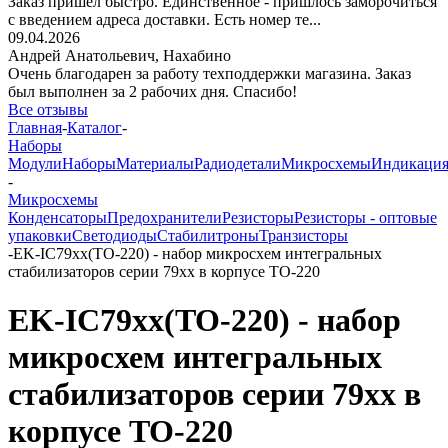
Заказ пришёл быстро. Единственное - пришлось заморочиться
с введением адреса доставки. Есть номер те...
09.04.2026
Андрей Анатольевич,
Нахабино
Очень благодарен за работу техподдержки магазина. Заказ
был выполнен за 2 рабочих дня. Спасибо!
Все отзывы
Главная
-
Каталог
-
Наборы
Модули
Наборы
Материалы
Радиодетали
Микросхемы
Индикаци
-
Микросхемы
Конденсаторы
Предохранители
Резисторы
Резисторы - оптовые
упаковки
Светодиоды
Стабилитроны
Транзисторы
-
EK-IC79xx(TO-220) - набор микросхем интегральных
стабилизаторов серии 79xx в корпусе TO-220
EK-IC79xx(TO-220) - набор
микросхем интегральных
стабилизаторов серии 79xx в
корпусе TO-220