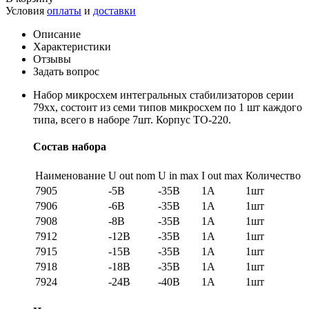
Условия
оплаты
и
доставки
Описание
Характеристики
Отзывы
Задать вопрос
Набор микросхем интегральных стабилизаторов серии
79xx, состоит из семи типов микросхем по 1 шт каждого
типа, всего в наборе 7шт. Корпус TO-220.
Состав набора
Наименование
U out nom
U in max
I out max
Количество
7905
-5B
-35В
1А
1шт
7906
-6B
-35В
1А
1шт
7908
-8B
-35В
1А
1шт
7912
-12B
-35В
1А
1шт
7915
-15B
-35В
1А
1шт
7918
-18B
-35В
1А
1шт
7924
-24B
-40В
1А
1шт