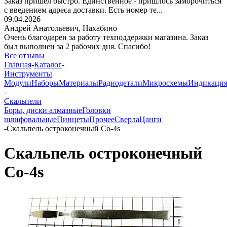
Заказ пришёл быстро. Единственное - пришлось заморочиться
с введением адреса доставки. Есть номер те...
09.04.2026
Андрей Анатольевич,
Нахабино
Очень благодарен за работу техподдержки магазина. Заказ
был выполнен за 2 рабочих дня. Спасибо!
Все отзывы
Главная
-
Каталог
-
Инструменты
Модули
Наборы
Материалы
Радиодетали
Микросхемы
Индикаци
-
Скальпели
Боры, диски алмазные
Головки
шлифовальные
Пинцеты
Прочее
Сверла
Цанги
-
Скальпель остроконечный Со-4s
Скальпель остроконечный
Со-4s