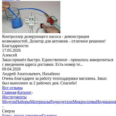
Контроллер дозирующего насоса - демонстрация
возможностей. Дозатор для автомоек - отличное решение!
Благодарности
17.05.2026
Алексей
Заказ пришёл быстро. Единственное - пришлось заморочиться
с введением адреса доставки. Есть номер те...
09.04.2026
Андрей Анатольевич,
Нахабино
Очень благодарен за работу техподдержки магазина. Заказ
был выполнен за 2 рабочих дня. Спасибо!
Все отзывы
Главная
-
Каталог
-
Инструменты
Модули
Наборы
Материалы
Радиодетали
Микросхемы
Индикаци
-
Сверла
Боры, диски алмазные
Головки