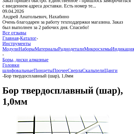
Заказ пришёл быстро. Единственное - пришлось заморочиться
с введением адреса доставки. Есть номер те...
09.04.2026
Андрей Анатольевич,
Нахабино
Очень благодарен за работу техподдержки магазина. Заказ
был выполнен за 2 рабочих дня. Спасибо!
Все отзывы
Главная
-
Каталог
-
Инструменты
Модули
Наборы
Материалы
Радиодетали
Микросхемы
Индикаци
-
Боры, диски алмазные
Головки
шлифовальные
Пинцеты
Прочее
Сверла
Скальпели
Цанги
-
Бор твердосплавный (шар), 1,0мм
Бор твердосплавный (шар),
1,0мм