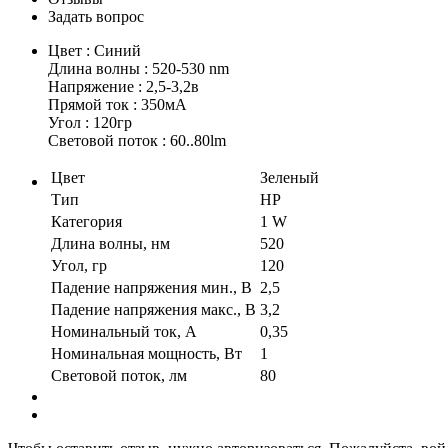
Задать вопрос
Цвет : Синий
Длина волны : 520-530 nm
Напряжение : 2,5-3,2в
Прямой ток : 350мA
Угол : 120гр
Световой поток : 60..80lm
Цвет
Зеленый
Тип
HP
Категория
1 W
Длина волны, нм
520
Угол, гр
120
Падение напряжения мин., В
2,5
Падение напряжения макс., В
3,2
Номинальный ток, А
0,35
Номинальная мощность, Вт
1
Световой поток, лм
80