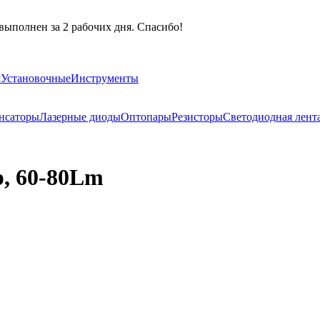
выполнен за 2 рабочих дня. Спасибо!
я
Установочные
Инструменты
нсаторы
Лазерные диоды
Оптопары
Резисторы
Светодиодная лент
р, 60-80Lm