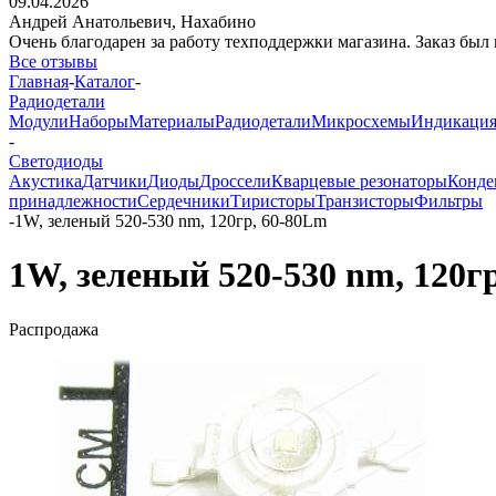
09.04.2026
Андрей Анатольевич,
Нахабино
Очень благодарен за работу техподдержки магазина. Заказ был 
Все отзывы
Главная
-
Каталог
-
Радиодетали
Модули
Наборы
Материалы
Радиодетали
Микросхемы
Индикаци
-
Светодиоды
Акустика
Датчики
Диоды
Дроссели
Кварцевые резонаторы
Конде
принадлежности
Сердечники
Тиристоры
Транзисторы
Фильтры
-
1W, зеленый 520-530 nm, 120гр, 60-80Lm
1W, зеленый 520-530 nm, 120г
Распродажа