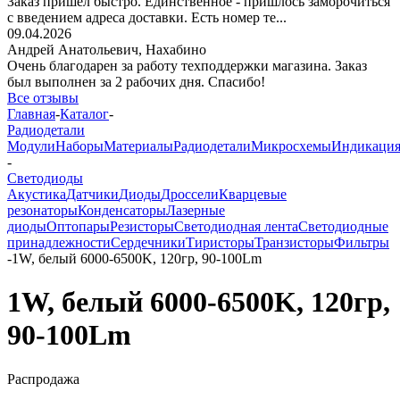
Заказ пришёл быстро. Единственное - пришлось заморочиться
с введением адреса доставки. Есть номер те...
09.04.2026
Андрей Анатольевич,
Нахабино
Очень благодарен за работу техподдержки магазина. Заказ
был выполнен за 2 рабочих дня. Спасибо!
Все отзывы
Главная
-
Каталог
-
Радиодетали
Модули
Наборы
Материалы
Радиодетали
Микросхемы
Индикаци
-
Светодиоды
Акустика
Датчики
Диоды
Дроссели
Кварцевые
резонаторы
Конденсаторы
Лазерные
диоды
Оптопары
Резисторы
Светодиодная лента
Светодиодные
принадлежности
Сердечники
Тиристоры
Транзисторы
Фильтры
-
1W, белый 6000-6500K, 120гр, 90-100Lm
1W, белый 6000-6500K, 120гр,
90-100Lm
Распродажа