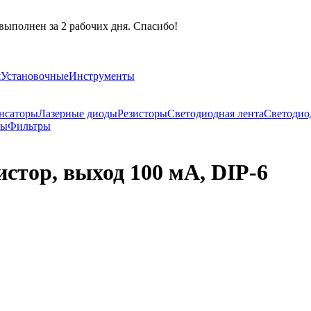
выполнен за 2 рабочих дня. Спасибо!
я
Установочные
Инструменты
нсаторы
Лазерные диоды
Резисторы
Светодиодная лента
Светодио
ры
Фильтры
стор, выход 100 мА, DIP-6