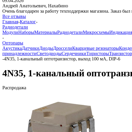
09.04.2026
Андрей Анатольевич,
Нахабино
Очень благодарен за работу техподдержки магазина. Заказ был 
Все отзывы
Главная
-
Каталог
-
Радиодетали
Модули
Наборы
Материалы
Радиодетали
Микросхемы
Индикаци
-
Оптопары
Акустика
Датчики
Диоды
Дроссели
Кварцевые резонаторы
Конде
принадлежности
Светодиоды
Сердечники
Тиристоры
Транзисто
-
4N35, 1-канальный оптотранзистор, выход 100 мА, DIP-6
4N35, 1-канальный оптотранзи
Распродажа