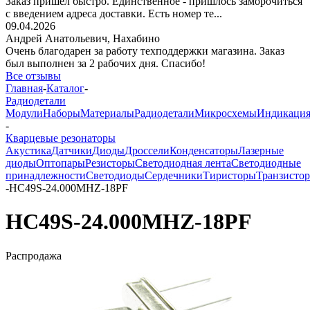
Заказ пришёл быстро. Единственное - пришлось заморочиться
с введением адреса доставки. Есть номер те...
09.04.2026
Андрей Анатольевич,
Нахабино
Очень благодарен за работу техподдержки магазина. Заказ
был выполнен за 2 рабочих дня. Спасибо!
Все отзывы
Главная
-
Каталог
-
Радиодетали
Модули
Наборы
Материалы
Радиодетали
Микросхемы
Индикаци
-
Кварцевые резонаторы
Акустика
Датчики
Диоды
Дроссели
Конденсаторы
Лазерные
диоды
Оптопары
Резисторы
Светодиодная лента
Светодиодные
принадлежности
Светодиоды
Сердечники
Тиристоры
Транзисто
-
HC49S-24.000MHZ-18PF
HC49S-24.000MHZ-18PF
Распродажа