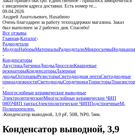
Заказ пришёл быстро. Единственное - пришлось заморочиться
с введением адреса доставки. Есть номер те...
09.04.2026
Андрей Анатольевич,
Нахабино
Очень благодарен за работу техподдержки магазина. Заказ
был выполнен за 2 рабочих дня. Спасибо!
Все отзывы
Главная
-
Каталог
-
Радиодетали
Модули
Наборы
Материалы
Радиодетали
Микросхемы
Индикаци
-
Конденсаторы
Акустика
Датчики
Диоды
Дроссели
Кварцевые
резонаторы
Конденсаторы
Лазерные
диоды
Оптопары
Резисторы
Светодиодная лента
Светодиодные
принадлежности
Светодиоды
Сердечники
Тиристоры
Транзисто
-
Многослойные керамические выводные
Электролитические
Многослойные керамические ЧИП
0805
ЧИП тантал
Электролитические ЧИП
Подстроечные
М-
Полипропилен.
-
Конденсатор выводной, 3,9 pF, 50В, NP0, 5мм.
Конденсатор выводной, 3,9