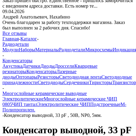
Заказ пришёл быстро. Единственное - пришлось заморочиться
с введением адреса доставки. Есть номер те...
09.04.2026
Андрей Анатольевич,
Нахабино
Очень благодарен за работу техподдержки магазина. Заказ
был выполнен за 2 рабочих дня. Спасибо!
Все отзывы
Главная
-
Каталог
-
Радиодетали
Модули
Наборы
Материалы
Радиодетали
Микросхемы
Индикаци
-
Конденсаторы
Акустика
Датчики
Диоды
Дроссели
Кварцевые
резонаторы
Конденсаторы
Лазерные
диоды
Оптопары
Резисторы
Светодиодная лента
Светодиодные
принадлежности
Светодиоды
Сердечники
Тиристоры
Транзисто
-
Многослойные керамические выводные
Электролитические
Многослойные керамические ЧИП
0805
ЧИП тантал
Электролитические ЧИП
Подстроечные
М-
Полипропилен.
-
Конденсатор выводной, 33 pF , 50В, NP0, 5мм.
Конденсатор выводной, 33 pF