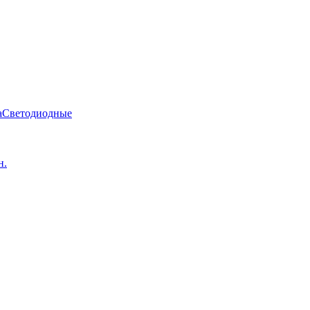
а
Светодиодные
н.