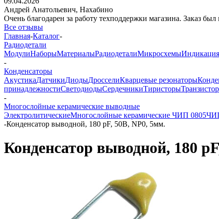
09.04.2026
Андрей Анатольевич,
Нахабино
Очень благодарен за работу техподдержки магазина. Заказ был 
Все отзывы
Главная
-
Каталог
-
Радиодетали
Модули
Наборы
Материалы
Радиодетали
Микросхемы
Индикаци
-
Конденсаторы
Акустика
Датчики
Диоды
Дроссели
Кварцевые резонаторы
Конде
принадлежности
Светодиоды
Сердечники
Тиристоры
Транзисто
-
Многослойные керамические выводные
Электролитические
Многослойные керамические ЧИП 0805
ЧИП
-
Конденсатор выводной, 180 pF, 50В, NP0, 5мм.
Конденсатор выводной, 180 pF,