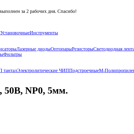
выполнен за 2 рабочих дня. Спасибо!
я
Установочные
Инструменты
нсаторы
Лазерные диоды
Оптопары
Резисторы
Светодиодная лент
ры
Фильтры
 тантал
Электролитические ЧИП
Подстроечные
М-Полипропиле
 50В, NP0, 5мм.