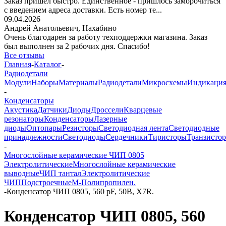
Заказ пришёл быстро. Единственное - пришлось заморочиться
с введением адреса доставки. Есть номер те...
09.04.2026
Андрей Анатольевич,
Нахабино
Очень благодарен за работу техподдержки магазина. Заказ
был выполнен за 2 рабочих дня. Спасибо!
Все отзывы
Главная
-
Каталог
-
Радиодетали
Модули
Наборы
Материалы
Радиодетали
Микросхемы
Индикаци
-
Конденсаторы
Акустика
Датчики
Диоды
Дроссели
Кварцевые
резонаторы
Конденсаторы
Лазерные
диоды
Оптопары
Резисторы
Светодиодная лента
Светодиодные
принадлежности
Светодиоды
Сердечники
Тиристоры
Транзисто
-
Многослойные керамические ЧИП 0805
Электролитические
Многослойные керамические
выводные
ЧИП тантал
Электролитические
ЧИП
Подстроечные
М-Полипропилен.
-
Конденсатор ЧИП 0805, 560 pF, 50В, X7R.
Конденсатор ЧИП 0805, 560