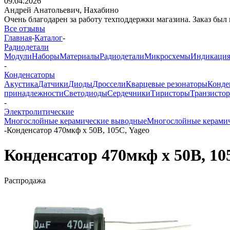
09.04.2026
Андрей Анатольевич,
Нахабино
Очень благодарен за работу техподдержки магазина. Заказ был 
Все отзывы
Главная
-
Каталог
-
Радиодетали
Модули
Наборы
Материалы
Радиодетали
Микросхемы
Индикаци
-
Конденсаторы
Акустика
Датчики
Диоды
Дроссели
Кварцевые резонаторы
Конде
принадлежности
Светодиоды
Сердечники
Тиристоры
Транзисто
-
Электролитические
Многослойные керамические выводные
Многослойные керами
-
Конденсатор 470мкф х 50В, 105С, Yageo
Конденсатор 470мкф х 50В, 10
Распродажа