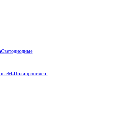
а
Светодиодные
ные
М-Полипропилен.