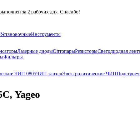
выполнен за 2 рабочих дня. Спасибо!
я
Установочные
Инструменты
нсаторы
Лазерные диоды
Оптопары
Резисторы
Светодиодная лент
ры
Фильтры
ческие ЧИП 0805
ЧИП тантал
Электролитические ЧИП
Подстроеч
5С, Yageo