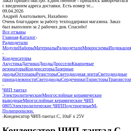
Заказ пришёл быстро. Единственное - пришлось заморочиться
с введением адреса доставки. Есть номер те...
09.04.2026
Андрей Анатольевич,
Нахабино
Очень благодарен за работу техподдержки магазина. Заказ
был выполнен за 2 рабочих дня. Спасибо!
Все отзывы
Главная
-
Каталог
-
Радиодетали
Модули
Наборы
Материалы
Радиодетали
Микросхемы
Индикаци
-
Конденсаторы
Акустика
Датчики
Диоды
Дроссели
Кварцевые
резонаторы
Конденсаторы
Лазерные
диоды
Оптопары
Резисторы
Светодиодная лента
Светодиодные
принадлежности
Светодиоды
Сердечники
Тиристоры
Транзисто
-
ЧИП тантал
Электролитические
Многослойные керамические
выводные
Многослойные керамические ЧИП
0805
Электролитические ЧИП
Подстроечные
М-
Полипропилен.
-
Конденсатор ЧИП-тантал C, 10uF х 25V
Конденсатор ЧИП-тантал C,