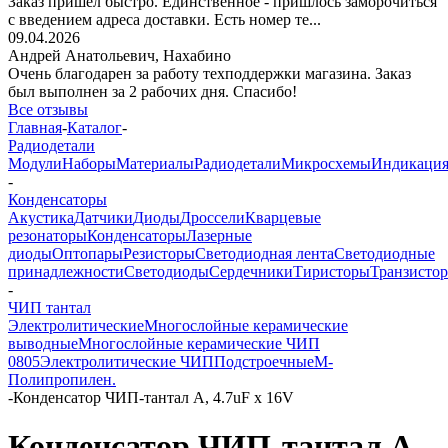
Заказ пришёл быстро. Единственное - пришлось заморочиться
с введением адреса доставки. Есть номер те...
09.04.2026
Андрей Анатольевич,
Нахабино
Очень благодарен за работу техподдержки магазина. Заказ
был выполнен за 2 рабочих дня. Спасибо!
Все отзывы
Главная
-
Каталог
-
Радиодетали
Модули
Наборы
Материалы
Радиодетали
Микросхемы
Индикаци
-
Конденсаторы
Акустика
Датчики
Диоды
Дроссели
Кварцевые
резонаторы
Конденсаторы
Лазерные
диоды
Оптопары
Резисторы
Светодиодная лента
Светодиодные
принадлежности
Светодиоды
Сердечники
Тиристоры
Транзисто
-
ЧИП тантал
Электролитические
Многослойные керамические
выводные
Многослойные керамические ЧИП
0805
Электролитические ЧИП
Подстроечные
М-
Полипропилен.
-
Конденсатор ЧИП-тантал А, 4.7uF х 16V
Конденсатор ЧИП-тантал А,