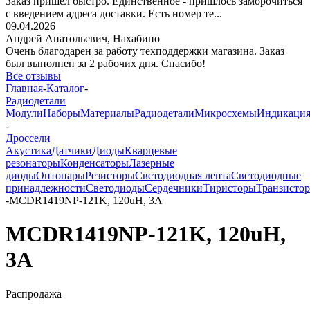
Заказ пришёл быстро. Единственное - пришлось заморочиться
с введением адреса доставки. Есть номер те...
09.04.2026
Андрей Анатольевич,
Нахабино
Очень благодарен за работу техподдержки магазина. Заказ
был выполнен за 2 рабочих дня. Спасибо!
Все отзывы
Главная
-
Каталог
-
Радиодетали
Модули
Наборы
Материалы
Радиодетали
Микросхемы
Индикаци
-
Дроссели
Акустика
Датчики
Диоды
Кварцевые
резонаторы
Конденсаторы
Лазерные
диоды
Оптопары
Резисторы
Светодиодная лента
Светодиодные
принадлежности
Светодиоды
Сердечники
Тиристоры
Транзисто
-
MCDR1419NP-121K, 120uH, 3A
MCDR1419NP-121K, 120uH,
3A
Распродажа