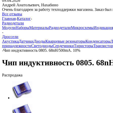
09.04.2026
Андрей Анатольевич,
Нахабино
Очень благодарен за работу техподдержки магазина. Заказ был 
Все отзывы
Главная
-
Каталог
-
Радиодетали
Модули
Наборы
Материалы
Радиодетали
Микросхемы
Индикаци
-
Дроссели
Акустика
Датчики
Диоды
Кварцевые резонаторы
Конденсаторы
Л
принадлежности
Светодиоды
Сердечники
Тиристоры
Транзисто
-
Чип индуктивность 0805. 68nH/500mA. 10%
Чип индуктивность 0805. 68n
Распродажа