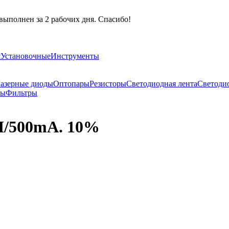
выполнен за 2 рабочих дня. Спасибо!
я
Установочные
Инструменты
азерные диоды
Оптопары
Резисторы
Светодиодная лента
Светоди
ры
Фильтры
H/500mA. 10%