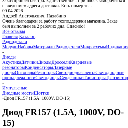
Заказ пришёл быстро. Единственное - пришлось заморочиться
с введением адреса доставки. Есть номер те...
09.04.2026
Андрей Анатольевич,
Нахабино
Очень благодарен за работу техподдержки магазина. Заказ
был выполнен за 2 рабочих дня. Спасибо!
Все отзывы
Главная
-
Каталог
-
Радиодетали
Модули
Наборы
Материалы
Радиодетали
Микросхемы
Индикаци
-
Диоды
Акустика
Датчики
Диоды
Дроссели
Кварцевые
резонаторы
Конденсаторы
Лазерные
диоды
Оптопары
Резисторы
Светодиодная лента
Светодиодные
принадлежности
Светодиоды
Сердечники
Тиристоры
Транзисто
-
Импульсные
Диодные мосты
Шоттки
-
Диод FR157 (1.5A, 1000V, DO-15)
Диод FR157 (1.5A, 1000V, DO-
15)