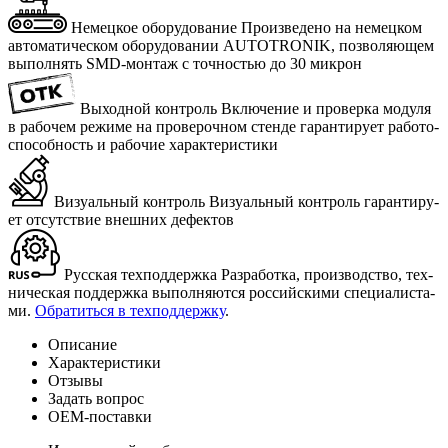
Немецкое оборудование
Про­из­ве­де­но на немец­ком
ав­то­ма­ти­че­ском обо­ру­до­ва­нии AUTOTRONIK, поз­во­ля­ю­щем
вы­пол­нять SMD-мон­таж с точ­но­стью до 30 мик­рон
Выходной контроль
Вклю­че­ние и про­вер­ка мо­ду­ля
в ра­бо­чем ре­жи­ме на про­ве­роч­ном стен­де га­ран­ти­ру­ет ра­бо­то­
спо­соб­ность и ра­бо­чие ха­рак­те­ри­сти­ки
Визуальный контроль
Ви­зу­аль­ный кон­троль га­ран­ти­ру­
ет от­сут­ствие внеш­них де­фек­тов
Русская техподдержка
Раз­ра­бот­ка, про­из­вод­ство, тех­
ни­че­ская под­держ­ка вы­пол­ня­ют­ся рос­сий­ски­ми спе­ци­а­ли­ста­
ми.
Об­ра­тить­ся в тех­под­держ­ку
.
Описание
Характеристики
Отзывы
Задать вопрос
ОЕМ-поставки