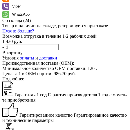
Viber
WhatsApp
Со склада
(24)
Товар в наличии на складе, резервируется при заказе
Нужно больше?
Возможна отгрузка в течение 1-2 рабочих дней
1 430 руб.
-
+
В корзину
Условия
оплаты
и
доставки
Производственная поставка (OEM):
Минимальное количество OEM-поставки:
120
,
Цена за 1 в OEM партии:
986
.
70
руб.
Подробнее
Гарантия - 1 год
Га­ран­тия про­из­во­ди­те­ля 1 год с мо­мен­
та при­об­ре­те­ния
Гарантированное качество
Га­ран­ти­ро­ван­ное ка­че­ство
и тех­ни­че­ские па­ра­мет­ры