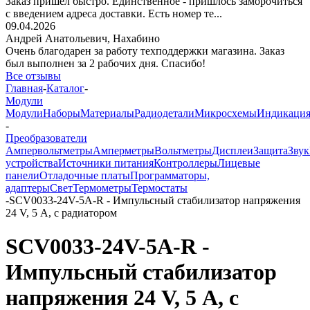
Заказ пришёл быстро. Единственное - пришлось заморочиться
с введением адреса доставки. Есть номер те...
09.04.2026
Андрей Анатольевич,
Нахабино
Очень благодарен за работу техподдержки магазина. Заказ
был выполнен за 2 рабочих дня. Спасибо!
Все отзывы
Главная
-
Каталог
-
Модули
Модули
Наборы
Материалы
Радиодетали
Микросхемы
Индикаци
-
Преобразователи
Ампервольтметры
Амперметры
Вольтметры
Дисплеи
Защита
Звук
устройства
Источники питания
Контроллеры
Лицевые
панели
Отладочные платы
Программаторы,
адаптеры
Свет
Термометры
Термостаты
-
SCV0033-24V-5A-R - Импульсный стабилизатор напряжения
24 V, 5 А, с радиатором
SCV0033-24V-5A-R -
Импульсный стабилизатор
напряжения 24 V, 5 А, с