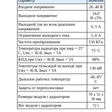
Параметр
Значение
Входное напряжение
26..40 В
24,0
Выходное напряжение
В ±5%
Выходной ток во всем диапазоне
0..5 А
напряжений
Ограничение выходного тока
5..6 А
Частота преобразования
150 КГц
Температура радиатора при tокр = 25°
75° С
С, Uвх = 36 В, Iвых = 5А
КПД при Uвх = 36 В, Iвых = 5А
88%
Амплитуда пульсаций на выходе при
130 мВ
Uвх = 36 В, Iвых = 5А
-40..85°
Диапазон рабочих температур
С
Защита от переполюсовки
нет
70 х 51 х
Размеры модуля с радиатором
30 мм
Вес модуля с радиатором
72 г