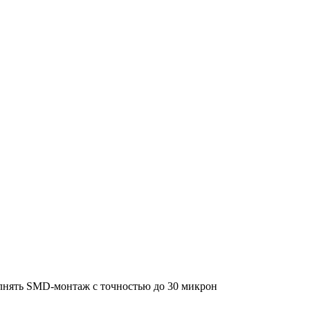
ол­нять SMD-мон­таж с точ­но­стью до 30 мик­рон