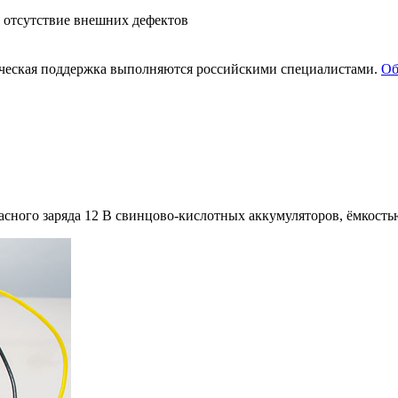
т от­сут­ствие внеш­них де­фек­тов
и­че­ская под­держ­ка вы­пол­ня­ют­ся рос­сий­ски­ми спе­ци­а­ли­ста­ми.
Об­
асного заряда 12 В свинцово-кислотных аккумуляторов, ёмкостью