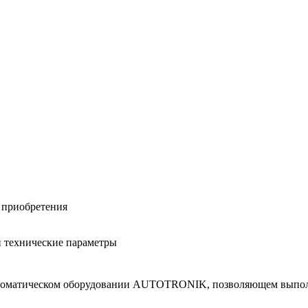
 при­об­ре­те­ния
и тех­ни­че­ские па­ра­мет­ры
в­то­ма­ти­че­ском обо­ру­до­ва­нии AUTOTRONIK, поз­во­ля­ю­щем вы­п