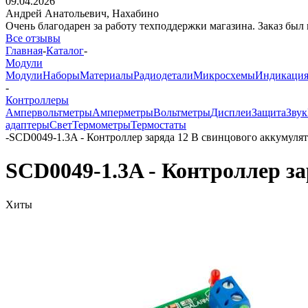
09.04.2026
Андрей Анатольевич,
Нахабино
Очень благодарен за работу техподдержки магазина. Заказ был 
Все отзывы
Главная
-
Каталог
-
Модули
Модули
Наборы
Материалы
Радиодетали
Микросхемы
Индикаци
-
Контроллеры
Ампервольтметры
Амперметры
Вольтметры
Дисплеи
Защита
Звук
адаптеры
Свет
Термометры
Термостаты
-
SCD0049-1.3A - Контроллер заряда 12 В свинцового аккумуля
SCD0049-1.3A - Контроллер за
Хиты