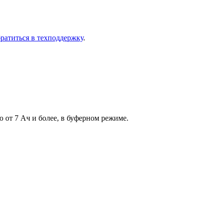
ра­тить­ся в тех­под­держ­ку
.
 от 7 Aч и более, в буферном режиме.