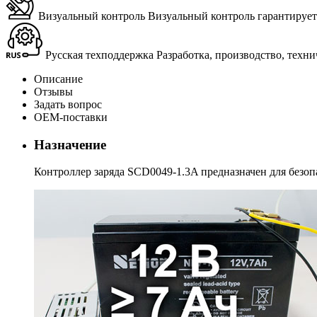
Визуальный контроль
Ви­зу­аль­ный кон­троль га­ран­ти­ру­е
Русская техподдержка
Раз­ра­бот­ка, про­из­вод­ство, тех­н
Описание
Отзывы
Задать вопрос
ОЕМ-поставки
Назначение
Контроллер заряда SCD0049-1.3A предназначен для безоп