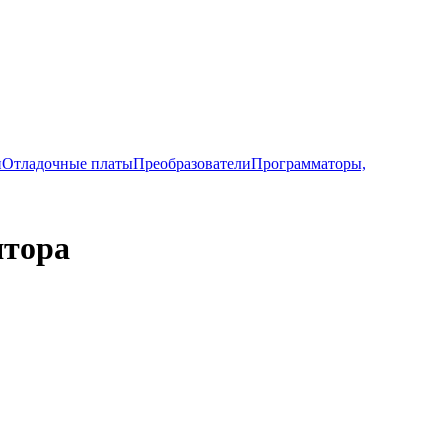
и
Отладочные платы
Преобразователи
Программаторы,
ятора