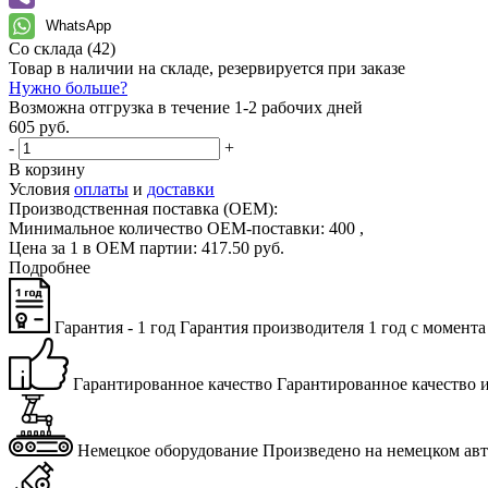
WhatsApp
Со склада
(42)
Товар в наличии на складе, резервируется при заказе
Нужно больше?
Возможна отгрузка в течение 1-2 рабочих дней
605 руб.
-
+
В корзину
Условия
оплаты
и
доставки
Производственная поставка (OEM):
Минимальное количество OEM-поставки:
400
,
Цена за 1 в OEM партии:
417
.
50
руб.
Подробнее
Гарантия - 1 год
Га­ран­тия про­из­во­ди­те­ля 1 год с мо­мен­та
Гарантированное качество
Га­ран­ти­ро­ван­ное ка­че­ство 
Немецкое оборудование
Про­из­ве­де­но на немец­ком а