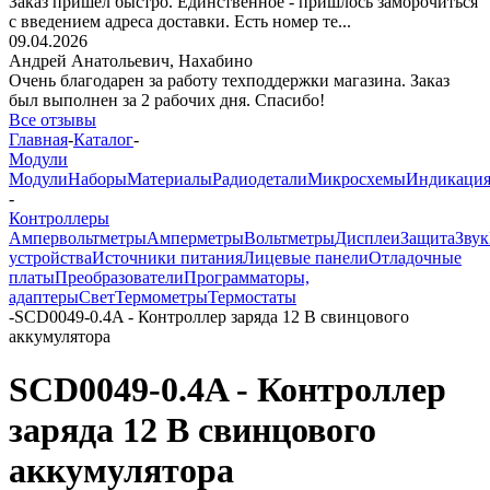
Заказ пришёл быстро. Единственное - пришлось заморочиться
с введением адреса доставки. Есть номер те...
09.04.2026
Андрей Анатольевич,
Нахабино
Очень благодарен за работу техподдержки магазина. Заказ
был выполнен за 2 рабочих дня. Спасибо!
Все отзывы
Главная
-
Каталог
-
Модули
Модули
Наборы
Материалы
Радиодетали
Микросхемы
Индикаци
-
Контроллеры
Ампервольтметры
Амперметры
Вольтметры
Дисплеи
Защита
Звук
устройства
Источники питания
Лицевые панели
Отладочные
платы
Преобразователи
Программаторы,
адаптеры
Свет
Термометры
Термостаты
-
SCD0049-0.4A - Контроллер заряда 12 В свинцового
аккумулятора
SCD0049-0.4A - Контроллер
заряда 12 В свинцового
аккумулятора