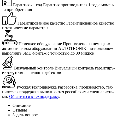
Гарантия - 1 год
Га­ран­тия про­из­во­ди­те­ля 1 год с мо­мен­
та при­об­ре­те­ния
Гарантированное качество
Га­ран­ти­ро­ван­ное ка­че­ство
и тех­ни­че­ские па­ра­мет­ры
Немецкое оборудование
Про­из­ве­де­но на немец­ком
ав­то­ма­ти­че­ском обо­ру­до­ва­нии AUTOTRONIK, поз­во­ля­ю­щем
вы­пол­нять SMD-мон­таж с точ­но­стью до 30 мик­рон
Визуальный контроль
Ви­зу­аль­ный кон­троль га­ран­ти­ру­
ет от­сут­ствие внеш­них де­фек­тов
Русская техподдержка
Раз­ра­бот­ка, про­из­вод­ство, тех­
ни­че­ская под­держ­ка вы­пол­ня­ют­ся рос­сий­ски­ми спе­ци­а­ли­ста­
ми.
Об­ра­тить­ся в тех­под­держ­ку
.
Описание
Отзывы
Задать вопрос