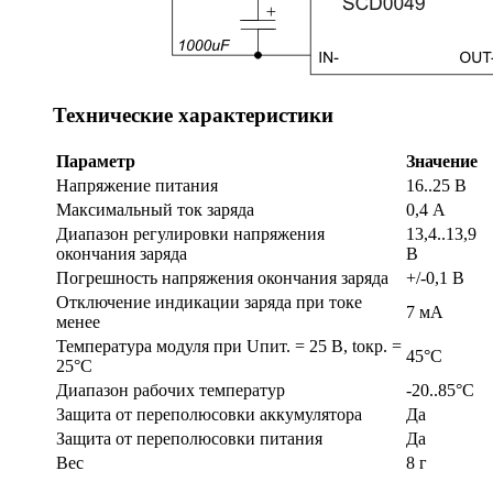
Технические характеристики
Параметр
Значение
Напряжение питания
16..25 В
Максимальный ток заряда
0,4 А
Диапазон регулировки напряжения
13,4..13,9
окончания заряда
В
Погрешность напряжения окончания заряда
+/-0,1 В
Отключение индикации заряда при токе
7 мА
менее
Температура модуля при Uпит. = 25 В, tокр. =
45°С
25°C
Диапазон рабочих температур
-20..85°С
Защита от переполюсовки аккумулятора
Да
Защита от переполюсовки питания
Да
Вес
8 г