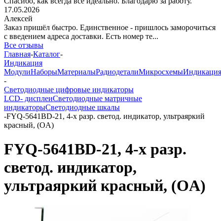
Спасибо, как всегда все идеально. Благодарю за работу.
17.05.2026
Алексей
Заказ пришёл быстро. Единственное - пришлось заморочиться
с введением адреса доставки. Есть номер те...
Все отзывы
Главная
-
Каталог
-
Индикация
Модули
Наборы
Материалы
Радиодетали
Микросхемы
Индикаци
-
Светодиодные цифровые индикаторы
LCD- дисплеи
Светодиодные матричные
индикаторы
Светодиодные шкалы
-
FYQ-5641BD-21, 4-х разр. светод. индикатор, ультраяркий
красный, (ОA)
FYQ-5641BD-21, 4-х разр.
светод. индикатор,
ультраяркий красный, (ОA)