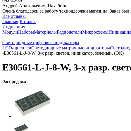
09.04.2026
Андрей Анатольевич,
Нахабино
Очень благодарен за работу техподдержки магазина. Заказ был 
Все отзывы
Главная
-
Каталог
-
Индикация
Модули
Наборы
Материалы
Радиодетали
Микросхемы
Индикаци
-
Светодиодные цифровые индикаторы
LCD- дисплеи
Светодиодные матричные индикаторы
Светодио
-
E30561-L-J-8-W, 3-х разр. светод. индикатор, зеленый, (ОК)
E30561-L-J-8-W, 3-х разр. све
Распродажа