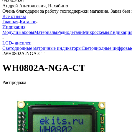
09.04.2026
Андрей Анатольевич,
Нахабино
Очень благодарен за работу техподдержки магазина. Заказ был 
Все отзывы
Главная
-
Каталог
-
Индикация
Модули
Наборы
Материалы
Радиодетали
Микросхемы
Индикаци
-
LCD- дисплеи
Светодиодные матричные индикаторы
Светодиодные цифровы
-
WH0802A-NGA-CT
WH0802A-NGA-CT
Распродажа