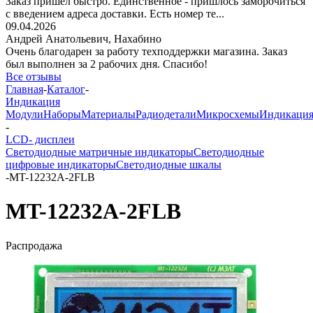
Заказ пришёл быстро. Единственное - пришлось заморочиться
с введением адреса доставки. Есть номер те...
09.04.2026
Андрей Анатольевич,
Нахабино
Очень благодарен за работу техподдержки магазина. Заказ
был выполнен за 2 рабочих дня. Спасибо!
Все отзывы
Главная
-
Каталог
-
Индикация
Модули
Наборы
Материалы
Радиодетали
Микросхемы
Индикаци
-
LCD- дисплеи
Светодиодные матричные индикаторы
Светодиодные
цифровые индикаторы
Светодиодные шкалы
-
MT-12232A-2FLB
MT-12232A-2FLB
Распродажа